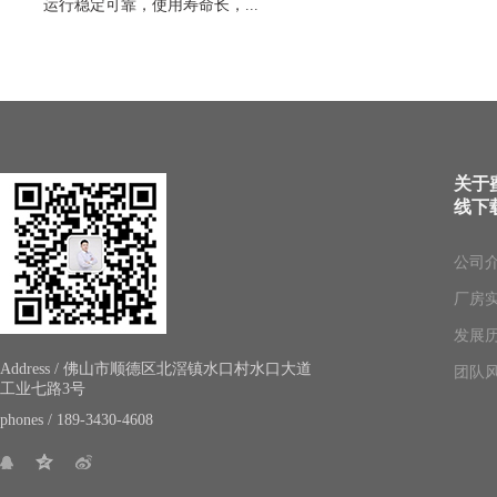
运行稳定可靠，使用寿命长，...
关于
线下
公司
厂房
发展
Address / 佛山市顺德区北滘镇水口村水口大道
团队
工业七路3号
phones / 189-3430-4608