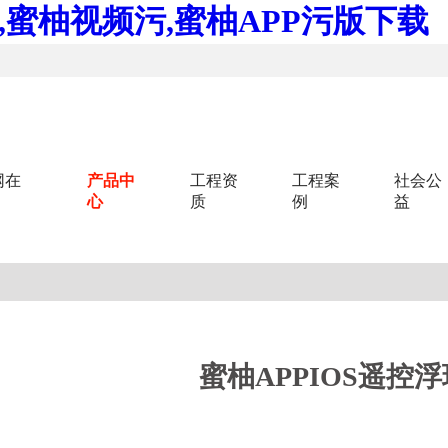
S,蜜柚视频污,蜜柚APP污版下载
网在
产品中
工程资
工程案
社会公
心
质
例
益
蜜柚APPIOS遥控浮球